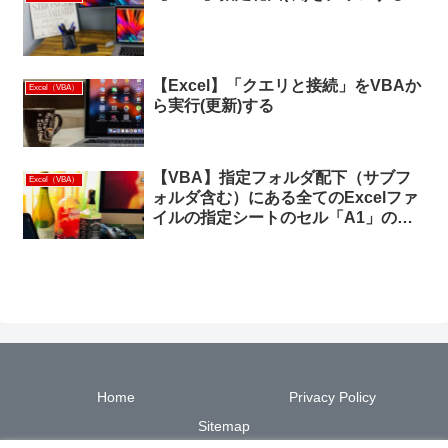
【Excel】「クエリと接続」をVBAか
Excel（VBA）
ら実行(更新)する
【VBA】指定フォルダ配下（サブフ
Excel（VBA）
ォルダ含む）にある全てのExcelファ
イルの指定シートのセル「A1」の値
を出力する
Home
Privacy Policy
Sitemap