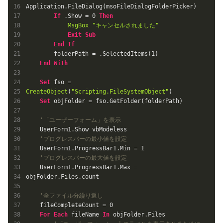
Application.FileDialog(msoFileDialogFolderPicker)

If
 .Show = 
0
Then
MsgBox
"キャンセルされました"
Exit
Sub
End
If
        folderPath = .SelectedItems(
1
)

End
With
Set
 fso = 
CreateObject
(
"Scripting.FileSystemObject"
)

Set
 objFolder = fso.GetFolder(folderPath)

'「ユーザーフォーム」を表示
    UserForm1.Show vbModeless

'プログレスバーの最小値を設定
    UserForm1.ProgressBar1.Min = 
1
'プログレスバーの最大値を設定
    UserForm1.ProgressBar1.Max = 
objFolder.Files.count

'全ファイル分繰り返し
    fileCompleteCount = 
0
For
Each
 fileName 
In
 objFolder.Files
