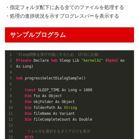
・指定フォルダ配下にある全てのファイルを処理する
・処理の進捗状況を示すプログレスバーを表示する
サンプルプログラム
'Sleep関数を実行可能にするため、1行目に記載
Private
 Declare 
Sub
 Sleep Lib 
"kernel32"
 (
ByVal
 ms 
As Long)

Sub
 progressSelectDialogSample()

Const
 SLEEP_TIME As Long = 
1000
Dim
 fso As Object

Dim
 objFolder As Object

Dim
 folderPath As 
String
Dim
 fileName As Variant

Dim
 fileCompleteCount As Double

'フォルダを選択するダイアログを表示
With