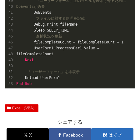
'「ユーザーフォーム」上のラベルを表示させるために
DoEventsが必要
        DoEvents

'ファイルに対する処理を記載
        Debug.Print fileName

        Sleep SLEEP_TIME

'進捗状況を更新
        fileCompleteCount = fileCompleteCount + 
1
        UserForm1.ProgressBar1.Value = 
fileCompleteCount

Next
'「ユーザーフォーム」を非表示
End
Sub
Excel（VBA）
シェアする
X
Facebook
はてブ