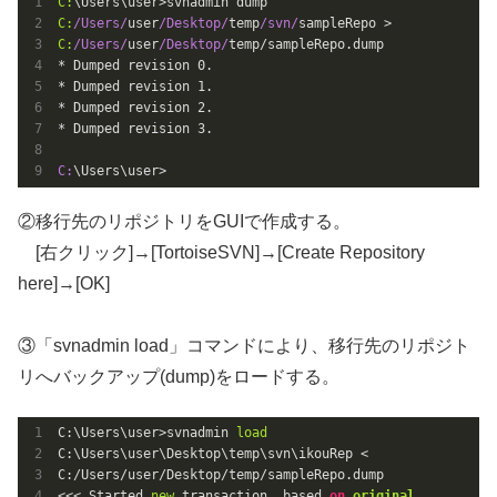
C:
\Users\user>svnadmin dump 
C:
/Users/
user
/Desktop/
temp
/svn/
sampleRepo >　
C:
/Users/
user
/Desktop/
temp/sampleRepo.dump

* Dumped revision 
0.
* Dumped revision 
1.
* Dumped revision 
2.
* Dumped revision 
3.
C:
\Users\user>
②移行先のリポジトリをGUIで作成する。
[右クリック]→[TortoiseSVN]→[Create Repository
here]→[OK]
③「svnadmin load」コマンドにより、移行先のリポジト
リへバックアップ(dump)をロードする。
C:\Users\user>svnadmin 
load
C:\Users\user\Desktop\temp\svn\ikouRep < 
C:/Users/user/Desktop/temp/sampleRepo.dump

<<< Started 
new
 transaction, based 
on
original