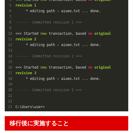
revision
1
     * editing path : aiueo.txt ... done.

------- Committed revision 1 >>>
<<< Started 
new
 transaction, based 
on
original
revision
2
     * editing path : aiueo.txt ... done.

------- Committed revision 2 >>>
<<< Started 
new
 transaction, based 
on
original
revision
3
     * editing path : aiueo.txt ... done.

------- Committed revision 3 >>>
C:\Users\user>
移行後に実施すること