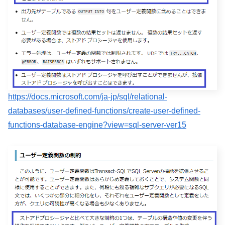
https://docs.microsoft.com/ja-jp/sql/relational-
databases/user-defined-functions/create-user-defined-
functions-database-engine?view=sql-server-ver15