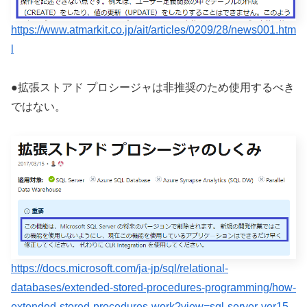
https://www.atmarkit.co.jp/ait/articles/0209/28/news001.htm
l
●拡張ストアド プロシージャは非推奨のため使用するべき
ではない。
https://docs.microsoft.com/ja-jp/sql/relational-
databases/extended-stored-procedures-programming/how-
extended-stored-procedures-work?view=sql-server-ver15