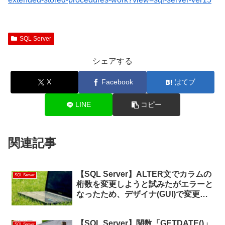
SQL Server
シェアする
X
Facebook
はてブ
LINE
コピー
関連記事
【SQL Server】ALTER文でカラムの
SQL Server
桁数を変更しようと試みたがエラーと
なったため、デザイナ(GUI)で変更を
実施した
【SQL Server】関数「GETDATE()」
SQL Server