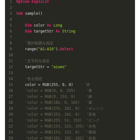
Option
Explicit
Sub
 sample()

Dim
 color 
As
Long
Dim
 targetStr 
As
String
'選択範囲を指定
    range(
"A1:A10"
).
Select
'文字列を指定
    targetStr = 
"aiueo"
'色を指定
    color = RGB(
255
, 
0
, 
0
)     
'赤
'color = RGB(0, 0, 255)     '青
'color = RGB(0, 153, 0)     '緑
'color = RGB(102, 0, 102)   '紫
'color = RGB(255, 102, 0)   'オレンジ
'color = RGB(153, 102, 0)   '茶色
'color = RGB(255, 51, 153)  'ピンク
'color = RGB(153, 153, 255) '水色
'color = RGB(153, 153, 0)   '黄緑
'color = RGB(102, 102, 102) '灰色