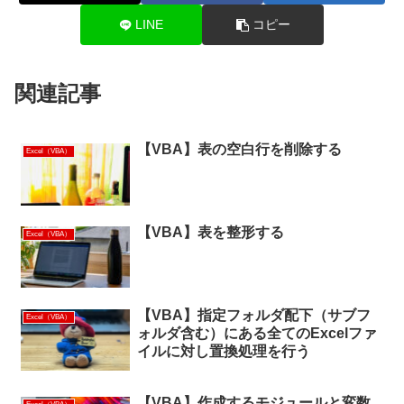
LINE
コピー
関連記事
【VBA】表の空白行を削除する
Excel（VBA）
【VBA】表を整形する
Excel（VBA）
【VBA】指定フォルダ配下（サブフ
Excel（VBA）
ォルダ含む）にある全てのExcelファ
イルに対し置換処理を行う
【VBA】作成するモジュールと変数