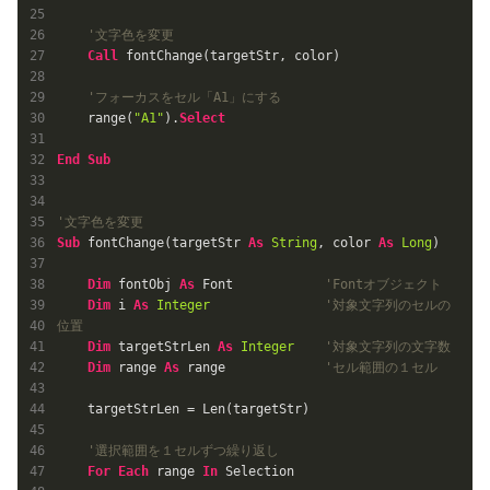
'文字色を変更
Call
 fontChange(targetStr, color)

'フォーカスをセル「A1」にする
    range(
"A1"
).
Select
End
Sub
'文字色を変更
Sub
 fontChange(targetStr 
As
String
, color 
As
Long
)

Dim
 fontObj 
As
 Font            
'Fontオブジェクト
Dim
 i 
As
Integer
'対象文字列のセルの
位置
Dim
 targetStrLen 
As
Integer
'対象文字列の文字数
Dim
 range 
As
 range             
'セル範囲の１セル
    targetStrLen = Len(targetStr)

'選択範囲を１セルずつ繰り返し
For
Each
 range 
In
 Selection
