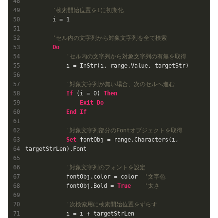
'検索開始位置を1に初期化
        i = 
1
'セル内の文字列から対象文字列を全て検索
Do
'セル内の文字列から対象文字列の有無を取得
            i = InStr(i, range.Value, targetStr)

'対象文字列が無い場合、次のセルへ進む
If
 (i = 
0
) 
Then
Exit
Do
End
If
'対象文字列部分のFontオブジェクトを取得
Set
 fontObj = range.Characters(i, 
targetStrLen).Font

'対象文字列のフォントを設定
            fontObj.color = color  
'文字色
            fontObj.Bold = 
True
'太さ
'次検索用に検索開始位置をずらす
            i = i + targetStrLen
