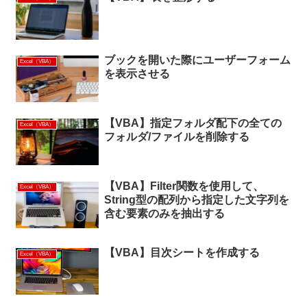
ブックを開いた際にユーザーフォーム
Excel（VBA）
を表示させる
【VBA】指定フォルダ配下の全ての
Excel（VBA）
フォルダ/ファイルを削除する
【VBA】Filter関数を使用して、
Excel（VBA）
String型の配列から指定した文字列を
含む要素のみを抽出する
【VBA】目次シートを作成する
Excel（VBA）