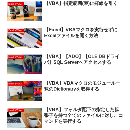
【VBA】指定範囲(表)に罫線を引く
Excel（VBA）
【Excel】VBAマクロを実行せずに
Excel（VBA）
Excelファイルを開く方法
【VBA】【ADO】【OLE DBドライ
Excel（VBA）
バ】SQL Serverへアクセスする
【VBA】VBAマクロのモジュール一
Excel（VBA）
覧のDictionaryを取得する
【VBA】フォルダ配下の指定した拡
Excel（VBA）
張子を持つ全てのファイルに対し、コ
マンドを実行する