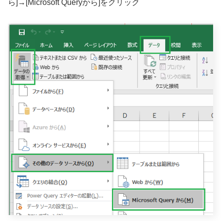
ら]→[Microsoft Queryから]をクリック