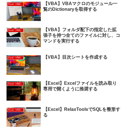
【VBA】VBAマクロのモジュール一
Excel（VBA）
覧のDictionaryを取得する
【VBA】フォルダ配下の指定した拡
Excel（VBA）
張子を持つ全てのファイルに対し、コ
マンドを実行する
【VBA】目次シートを作成する
Excel（VBA）
【Excel】Excelファイルを読み取り
Excel（VBA）
専用で開くように推奨する
【Excel】RelaxToolsでSQLを整形す
Excel（VBA）
る