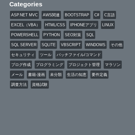
Categories
ASP.NET MVC
AWS関連
BOOTSTRAP
C#
C言語
EXCEL（VBA）
HTML/CSS
IPHONEアプリ
LINUX
POWERSHELL
PYTHON
SEO対策
SQL
SQL SERVER
SQLITE
VBSCRIPT
WINDOWS
その他
セキュリティ
ツール
バッチファイル/コマンド
ブログ作成
プログラミング
プロジェクト管理
マラソン
メール
書籍-漫画
未分類
生活の知恵
要件定義
調査方法
資格試験