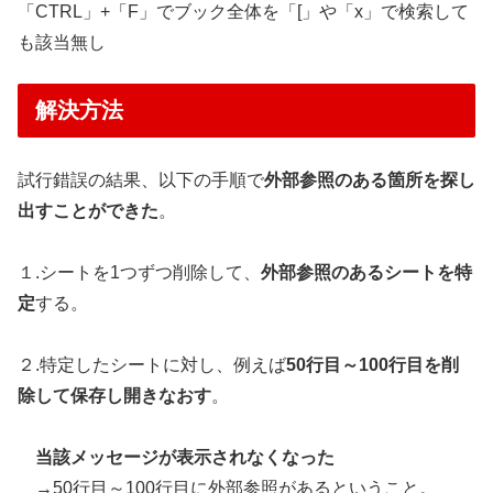
「CTRL」+「F」でブック全体を「[」や「x」で検索して
も該当無し
解決方法
試行錯誤の結果、以下の手順で
外部参照のある箇所を探し
出すことができた
。
１.シートを1つずつ削除して、
外部参照のあるシートを特
定
する。
２.特定したシートに対し、例えば
50行目～100行目を削
除して保存し開きなおす
。
当該メッセージが表示されなくなった
→50行目～100行目に外部参照があるということ。