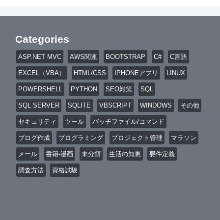
Categories
ASP.NET MVC
AWS関連
BOOTSTRAP
C#
C言語
EXCEL（VBA）
HTML/CSS
IPHONEアプリ
LINUX
POWERSHELL
PYTHON
SEO対策
SQL
SQL SERVER
SQLITE
VBSCRIPT
WINDOWS
その他
セキュリティ
ツール
バッチファイル/コマンド
ブログ作成
プログラミング
プロジェクト管理
マラソン
メール
書籍-漫画
未分類
生活の知恵
要件定義
調査方法
資格試験