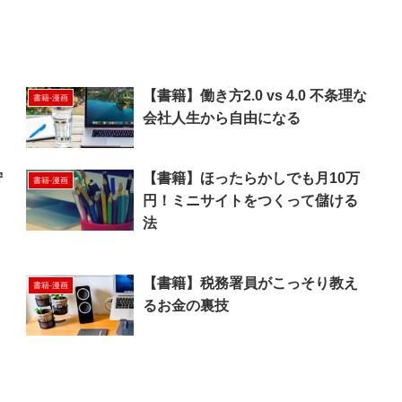
！
【書籍】働き方2.0 vs 4.0 不条理な
書籍-漫画
会社人生から自由になる
狩
【書籍】ほったらかしでも月10万
書籍-漫画
円！ミニサイトをつくって儲ける
法
【書籍】税務署員がこっそり教え
書籍-漫画
るお金の裏技